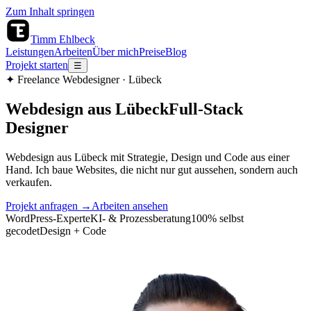
Zum Inhalt springen
Timm Ehlbeck
Leistungen
Arbeiten
Über mich
Preise
Blog
Projekt starten
☰
✦
Freelance Webdesigner · Lübeck
Webdesign aus Lübeck
Full‑Stack
Designer
Webdesign aus Lübeck mit Strategie, Design
und Code
aus einer
Hand. Ich baue Websites, die nicht nur gut aussehen, sondern auch
verkaufen.
Projekt anfragen
→
Arbeiten ansehen
WordPress-Experte
KI- & Prozessberatung
100% selbst
gecodet
Design + Code