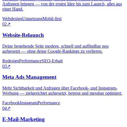
Anfragen bringen — von der ersten Idee bis zum Launch, alles aus
einer Hand.
Webdesign
Umsetzung
Mobil-first
02
↗
Website-Relaunch
Deine bestehende Seite modern, schnell und auffindbar neu
aufgesetzt — ohne deine Google-Rankings zu verlieren.
Redesign
Performance
SEO-Erhalt
03
↗
Meta Ads Management
Mehr Sichtbarkeit und Anfragen über Facebook- und Instagram-
Werbung — zielgerichtet aufgesetzt, betreut und messbar optimiert.
Facebook
Instagram
Performance
04
↗
E-Mail-Marketing