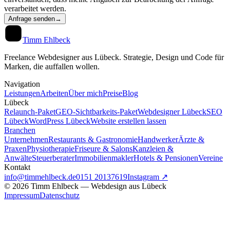
verarbeitet werden.
Anfrage senden
→
Timm Ehlbeck
Freelance Webdesigner aus Lübeck. Strategie, Design und Code für
Marken, die auffallen wollen.
Navigation
Leistungen
Arbeiten
Über mich
Preise
Blog
Lübeck
Relaunch-Paket
GEO-Sichtbarkeits-Paket
Webdesigner Lübeck
SEO
Lübeck
WordPress Lübeck
Website erstellen lassen
Branchen
Unternehmen
Restaurants & Gastronomie
Handwerker
Ärzte &
Praxen
Physiotherapie
Friseure & Salons
Kanzleien &
Anwälte
Steuerberater
Immobilienmakler
Hotels & Pensionen
Vereine
Kontakt
info@timmehlbeck.de
0151 20137619
Instagram ↗
©
2026
Timm Ehlbeck — Webdesign aus Lübeck
Impressum
Datenschutz