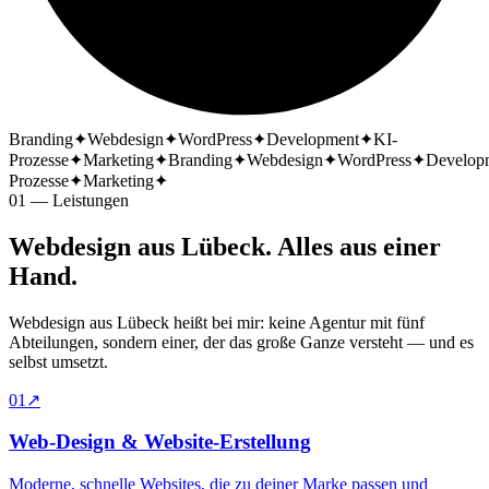
Branding
✦
Webdesign
✦
WordPress
✦
Development
✦
KI-
Prozesse
✦
Marketing
✦
Branding
✦
Webdesign
✦
WordPress
✦
Develop
Prozesse
✦
Marketing
✦
01 — Leistungen
Webdesign aus Lübeck. Alles aus einer
Hand.
Webdesign aus Lübeck heißt bei mir: keine Agentur mit fünf
Abteilungen, sondern einer, der das große Ganze versteht — und es
selbst umsetzt.
01
↗
Web-Design & Website-Erstellung
Moderne, schnelle Websites, die zu deiner Marke passen und